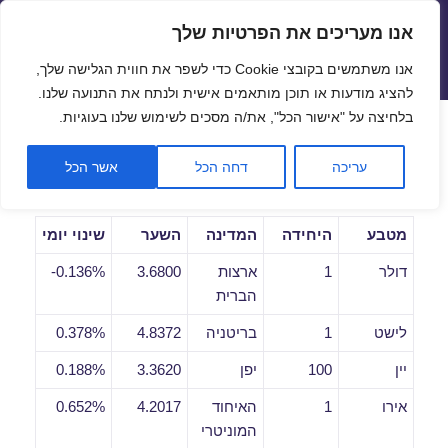
אנו מעריכים את הפרטיות שלך
שערי חליפין יציגים – שער יציג
אנו משתמשים בקובצי Cookie כדי לשפר את חווית הגלישה שלך,
תפריטים
ווידג'טים
להציג מודעות או תוכן מותאמים אישית ולנתח את התנועה שלנו.
פתח סרגל
בלחיצה על "אישור הכל", את/ה מסכים לשימוש שלנו בעוגיות.
שערי חליפין יומיים לתאריך
עריכה
דחה הכל
אשר הכל
28/01/2019
מטבע
היחידה
המדינה
השער
שינוי יומי
דולר
1
ארצות
3.6800
0.136%-
הברית
לישט
1
בריטניה
4.8372
0.378%
יין
100
יפן
3.3620
0.188%
אירו
1
האיחוד
4.2017
0.652%
המוניטרי