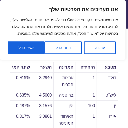
אנו מעריכים את הפרטיות שלך
שערי חליפין יציגים – שער יציג
אנו משתמשים בקובצי Cookie כדי לשפר את חווית הגלישה שלך,
תפריטים
ווידג'טים
להציג מודעות או תוכן מותאמים אישית ולנתח את התנועה שלנו.
פתח סרגל
בלחיצה על "אישור הכל", את/ה מסכים לשימוש שלנו בעוגיות.
שערי חליפין יומיים לתאריך
עריכה
דחה הכל
אשר הכל
28/01/2021
מטבע
היחידה
המדינה
השער
שינוי יומי
דולר
1
ארצות
3.2940
0.919%
הברית
ליש"ט
1
בריטניה
4.5009
0.635%
ין
100
יפן
3.1576
0.487%
אירו
1
האיחוד
3.9861
0.817%
המוניטרי