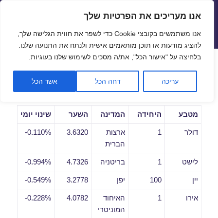
אנו מעריכים את הפרטיות שלך
שערי חליפין יציגים – שער יציג
אנו משתמשים בקובצי Cookie כדי לשפר את חווית הגלישה שלך,
תפריטים
ווידג'טים
להציג מודעות או תוכן מותאמים אישית ולנתח את התנועה שלנו.
פתח סרגל
בלחיצה על "אישור הכל", את/ה מסכים לשימוש שלנו בעוגיות.
שערי חליפין יומיים לתאריך
עריכה
דחה הכל
אשר הכל
29/03/2019
מטבע
היחידה
המדינה
השער
שינוי יומי
דולר
1
ארצות
3.6320
0.110%-
הברית
לישט
1
בריטניה
4.7326
0.994%-
יין
100
יפן
3.2778
0.549%-
אירו
1
האיחוד
4.0782
0.228%-
המוניטרי