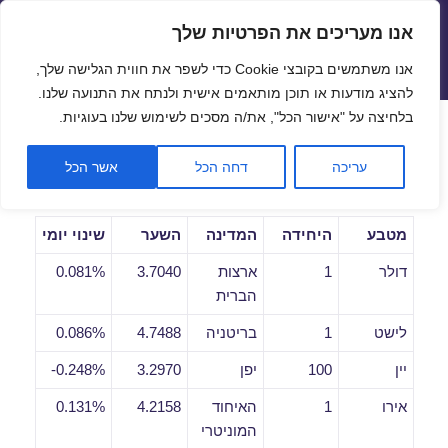
אנו מעריכים את הפרטיות שלך
שערי חליפין יציגים – שער יציג
אנו משתמשים בקובצי Cookie כדי לשפר את חווית הגלישה שלך,
תפריטים
ווידג'טים
להציג מודעות או תוכן מותאמים אישית ולנתח את התנועה שלנו.
פתח סרגל
בלחיצה על "אישור הכל", את/ה מסכים לשימוש שלנו בעוגיות.
שערי חליפין יומיים לתאריך
עריכה
דחה הכל
אשר הכל
29/10/2018
מטבע
היחידה
המדינה
השער
שינוי יומי
דולר
1
ארצות
3.7040
0.081%
הברית
לישט
1
בריטניה
4.7488
0.086%
יין
100
יפן
3.2970
0.248%-
אירו
1
האיחוד
4.2158
0.131%
המוניטרי