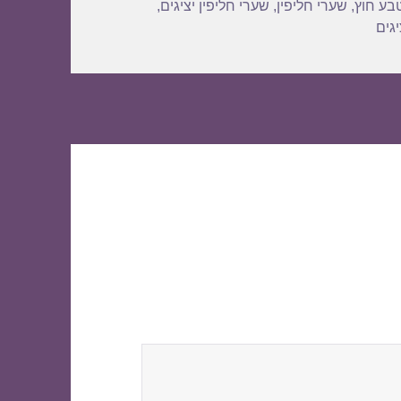
בע חוץ
,
שערי חליפין
,
שערי חליפין יציגים
,
גים