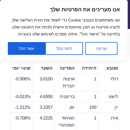
אנו מעריכים את הפרטיות שלך
שערי חליפין יציגים – שער יציג
אנו משתמשים בקובצי Cookie כדי לשפר את חווית הגלישה שלך,
תפריטים
ווידג'טים
להציג מודעות או תוכן מותאמים אישית ולנתח את התנועה שלנו.
פתח סרגל
בלחיצה על "אישור הכל", את/ה מסכים לשימוש שלנו בעוגיות.
שערי חליפין יומיים לתאריך
עריכה
דחה הכל
אשר הכל
30/08/2018
מטבע
היחידה
המדינה
השער
שינוי יומי
דולר
1
ארצות
3.6100
0.906%-
הברית
לישט
1
בריטניה
4.6990
0.013%-
יין
100
יפן
3.2357
1.212%-
אירו
1
האיחוד
4.2225
0.708%-
המוניטרי