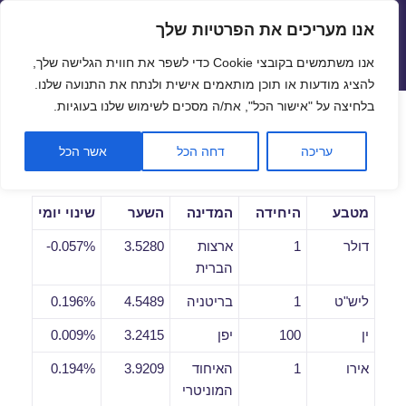
אנו מעריכים את הפרטיות שלך
שערי חליפין יציגים – שער יציג
אנו משתמשים בקובצי Cookie כדי לשפר את חווית הגלישה שלך,
תפריטים
ווידג'טים
להציג מודעות או תוכן מותאמים אישית ולנתח את התנועה שלנו.
פתח סרגל
בלחיצה על "אישור הכל", את/ה מסכים לשימוש שלנו בעוגיות.
שערי חליפין יומיים לתאריך
עריכה
דחה הכל
אשר הכל
30/10/2019
מטבע
היחידה
המדינה
השער
שינוי יומי
דולר
1
ארצות
3.5280
0.057%-
הברית
ליש"ט
1
בריטניה
4.5489
0.196%
ין
100
יפן
3.2415
0.009%
אירו
1
האיחוד
3.9209
0.194%
המוניטרי