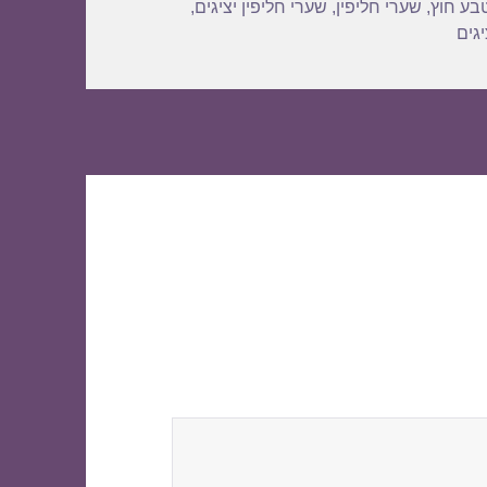
בע חוץ
,
שערי חליפין
,
שערי חליפין יציגים
,
גים