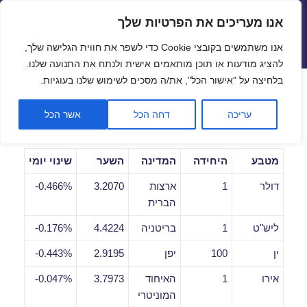
אנו מעריכים את הפרטיות שלך
שערי חליפין יציגים – שער יציג
אנו משתמשים בקובצי Cookie כדי לשפר את חווית הגלישה שלך,
תפריטים
ווידג'טים
להציג מודעות או תוכן מותאמים אישית ולנתח את התנועה שלנו.
פתח סרגל
בלחיצה על "אישור הכל", את/ה מסכים לשימוש שלנו בעוגיות.
שערי חליפין יומיים לתאריך
עריכה
דחה הכל
אשר הכל
31/08/2021
מטבע
היחידה
המדינה
השער
שינוי יומי
דולר
1
ארצות
3.2070
0.466%-
הברית
ליש"ט
1
בריטניה
4.4224
0.176%-
ין
100
יפן
2.9195
0.443%-
אירו
1
האיחוד
3.7973
0.047%-
המוניטרי