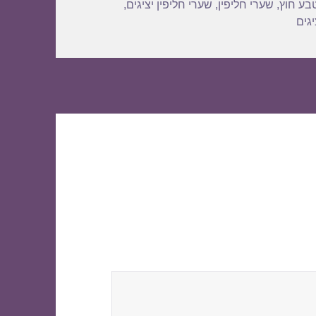
בע חוץ
,
שערי חליפין
,
שערי חליפין יציגים
,
גים