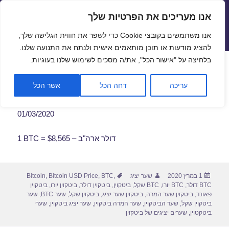
אנו מעריכים את הפרטיות שלך
שערי חליפין יציגים – שער יציג
אנו משתמשים בקובצי Cookie כדי לשפר את חווית הגלישה שלך,
תפריטים
ווידג'טים
להציג מודעות או תוכן מותאמים אישית ולנתח את התנועה שלנו.
פתח סרגל
בלחיצה על "אישור הכל", את/ה מסכים לשימוש שלנו בעוגיות.
שער ביטקוין לתאריך 01/03/2020
עריכה
דחה הכל
אשר הכל
01/03/2020
1 BTC = $8,565 – דולר ארה"ב
פורסם
מחבר
תגיות
1 במרץ 2020
שער יציג
,
BTC
,
Bitcoin USD Price
,
Bitcoin
בתאריך
BTC דולר
,
BTC יורו
,
BTC שקל
,
ביטקוין
,
ביטקוין דולר
,
ביטקוין יורו
,
ביטקוין
פאונד
,
ביטקוין שער המרה
,
ביטקוין שער יציג
,
ביטקוין שקל
,
שער BTC
,
שער
ביטקוין שקל
,
שער הביטקוין
,
שער המרה ביטקוין
,
שער יציג ביטקוין
,
שערי
ביטקטוין
,
שערים יציגים של ביטקוין