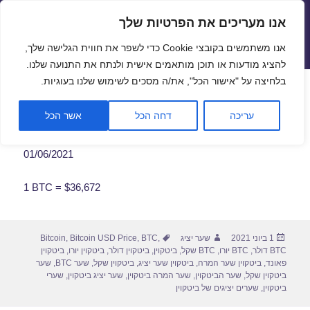
אנו מעריכים את הפרטיות שלך
שערי חליפין יציגים – שער יציג
אנו משתמשים בקובצי Cookie כדי לשפר את חווית הגלישה שלך,
תפריטים
ווידג'טים
להציג מודעות או תוכן מותאמים אישית ולנתח את התנועה שלנו.
פתח סרגל
בלחיצה על "אישור הכל", את/ה מסכים לשימוש שלנו בעוגיות.
שער ביטקוין לתאריך 01/06/2021
עריכה
דחה הכל
אשר הכל
01/06/2021
1 BTC = $36,672
פורסם
מחבר
תגיות
1 ביוני 2021
שער יציג
,
BTC
,
Bitcoin USD Price
,
Bitcoin
בתאריך
BTC דולר
,
BTC יורו
,
BTC שקל
,
ביטקוין
,
ביטקוין דולר
,
ביטקוין יורו
,
ביטקוין
פאונד
,
ביטקוין שער המרה
,
ביטקוין שער יציג
,
ביטקוין שקל
,
שער BTC
,
שער
ביטקוין שקל
,
שער הביטקוין
,
שער המרה ביטקוין
,
שער יציג ביטקוין
,
שערי
ביטקוין
,
שערים יציגים של ביטקוין