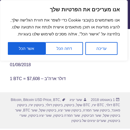
אנו מעריכים את הפרטיות שלך
שערי חליפין יציגים – שער יציג
אנו משתמשים בקובצי Cookie כדי לשפר את חווית הגלישה שלך,
תפריטים
ווידג'טים
להציג מודעות או תוכן מותאמים אישית ולנתח את התנועה שלנו.
פתח סרגל
בלחיצה על "אישור הכל", את/ה מסכים לשימוש שלנו בעוגיות.
שער ביטקוין לתאריך 01/08/2018
עריכה
דחה הכל
אשר הכל
01/08/2018
1 BTC = $7,608 – דולר ארה"ב
פורסם
מחבר
תגיות
1 באוגוסט 2018
שער יציג
,
BTC
,
Bitcoin USD Price
,
Bitcoin
בתאריך
BTC דולר
,
BTC יורו
,
BTC שקל
,
ביטקוין
,
ביטקוין דולר
,
ביטקוין יורו
,
ביטקוין
פאונד
,
ביטקוין שער המרה
,
ביטקוין שער יציג
,
ביטקוין שקל
,
שער BTC
,
שער
ביטקוין שקל
,
שער הביטקוין
,
שער המרה ביטקוין
,
שער יציג ביטקוין
,
שערי
ביטקטוין
,
שערים יציגים של ביטקוין