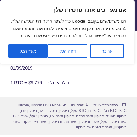
אנו מעריכים את הפרטיות שלך
שערי חליפין יציגים – שער יציג
אנו משתמשים בקובצי Cookie כדי לשפר את חווית הגלישה שלך,
תפריטים
ווידג'טים
להציג מודעות או תוכן מותאמים אישית ולנתח את התנועה שלנו.
פתח סרגל
בלחיצה על "אישור הכל", את/ה מסכים לשימוש שלנו בעוגיות.
שער ביטקוין לתאריך 01/09/2019
עריכה
דחה הכל
אשר הכל
01/09/2019
1 BTC = $9,779 – דולר ארה"ב
פורסם
מחבר
תגיות
1 בספטמבר 2019
שער יציג
,
Bitcoin USD Price
,
Bitcoin
בתאריך
BTC דולר
,
BTC
,
BTC יורו
,
BTC שקל
,
ביטקוין
,
ביטקוין דולר
,
ביטקוין יורו
,
ביטקוין פאונד
,
ביטקוין שער המרה
,
ביטקוין שער יציג
,
ביטקוין שקל
,
שער BTC
,
שער ביטקוין שקל
,
שער הביטקוין
,
שער המרה ביטקוין
,
שער יציג ביטקוין
,
שערי
ביטקטוין
,
שערים יציגים של ביטקוין