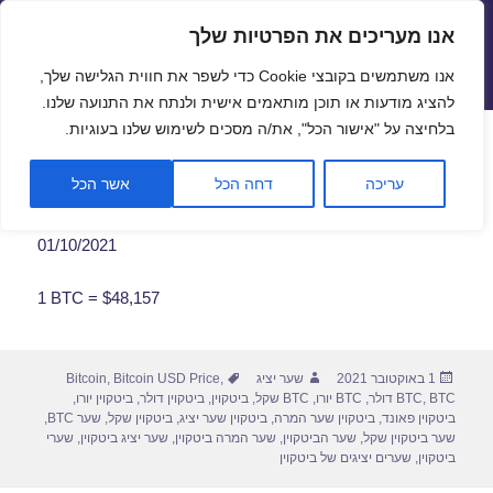
אנו מעריכים את הפרטיות שלך
שערי חליפין יציגים – שער יציג
אנו משתמשים בקובצי Cookie כדי לשפר את חווית הגלישה שלך,
תפריטים
ווידג'טים
להציג מודעות או תוכן מותאמים אישית ולנתח את התנועה שלנו.
פתח סרגל
בלחיצה על "אישור הכל", את/ה מסכים לשימוש שלנו בעוגיות.
שער ביטקוין לתאריך 01/10/2021
עריכה
דחה הכל
אשר הכל
01/10/2021
1 BTC = $48,157
פורסם
מחבר
תגיות
1 באוקטובר 2021
שער יציג
,
Bitcoin USD Price
,
Bitcoin
בתאריך
BTC דולר
,
BTC
,
BTC יורו
,
BTC שקל
,
ביטקוין
,
ביטקוין דולר
,
ביטקוין יורו
,
ביטקוין פאונד
,
ביטקוין שער המרה
,
ביטקוין שער יציג
,
ביטקוין שקל
,
שער BTC
,
שער ביטקוין שקל
,
שער הביטקוין
,
שער המרה ביטקוין
,
שער יציג ביטקוין
,
שערי
ביטקוין
,
שערים יציגים של ביטקוין