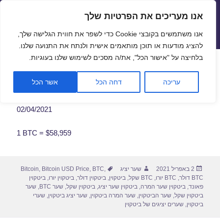
אנו מעריכים את הפרטיות שלך
שערי חליפין יציגים – שער יציג
אנו משתמשים בקובצי Cookie כדי לשפר את חווית הגלישה שלך,
תפריטים
ווידג'טים
להציג מודעות או תוכן מותאמים אישית ולנתח את התנועה שלנו.
פתח סרגל
בלחיצה על "אישור הכל", את/ה מסכים לשימוש שלנו בעוגיות.
שער ביטקוין לתאריך 02/04/2021
עריכה
דחה הכל
אשר הכל
02/04/2021
1 BTC = $58,959
פורסם
מחבר
תגיות
2 באפריל 2021
שער יציג
,
BTC
,
Bitcoin USD Price
,
Bitcoin
בתאריך
BTC דולר
,
BTC יורו
,
BTC שקל
,
ביטקוין
,
ביטקוין דולר
,
ביטקוין יורו
,
ביטקוין
פאונד
,
ביטקוין שער המרה
,
ביטקוין שער יציג
,
ביטקוין שקל
,
שער BTC
,
שער
ביטקוין שקל
,
שער הביטקוין
,
שער המרה ביטקוין
,
שער יציג ביטקוין
,
שערי
ביטקוין
,
שערים יציגים של ביטקוין