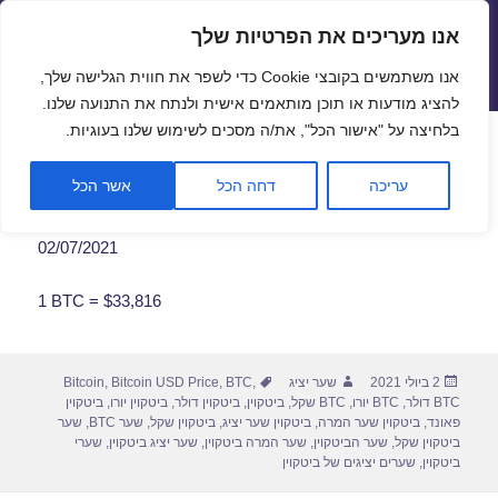
אנו מעריכים את הפרטיות שלך
שערי חליפין יציגים – שער יציג
אנו משתמשים בקובצי Cookie כדי לשפר את חווית הגלישה שלך,
תפריטים
ווידג'טים
להציג מודעות או תוכן מותאמים אישית ולנתח את התנועה שלנו.
פתח סרגל
בלחיצה על "אישור הכל", את/ה מסכים לשימוש שלנו בעוגיות.
שער ביטקוין לתאריך 02/07/2021
עריכה
דחה הכל
אשר הכל
02/07/2021
1 BTC = $33,816
פורסם
מחבר
תגיות
2 ביולי 2021
שער יציג
,
BTC
,
Bitcoin USD Price
,
Bitcoin
בתאריך
BTC דולר
,
BTC יורו
,
BTC שקל
,
ביטקוין
,
ביטקוין דולר
,
ביטקוין יורו
,
ביטקוין
פאונד
,
ביטקוין שער המרה
,
ביטקוין שער יציג
,
ביטקוין שקל
,
שער BTC
,
שער
ביטקוין שקל
,
שער הביטקוין
,
שער המרה ביטקוין
,
שער יציג ביטקוין
,
שערי
ביטקוין
,
שערים יציגים של ביטקוין