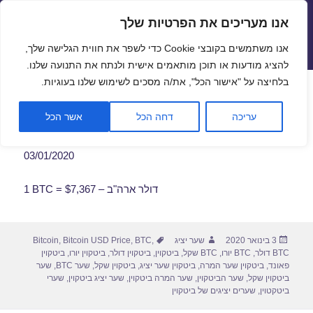
אנו מעריכים את הפרטיות שלך
שערי חליפין יציגים – שער יציג
אנו משתמשים בקובצי Cookie כדי לשפר את חווית הגלישה שלך,
תפריטים
ווידג'טים
להציג מודעות או תוכן מותאמים אישית ולנתח את התנועה שלנו.
פתח סרגל
בלחיצה על "אישור הכל", את/ה מסכים לשימוש שלנו בעוגיות.
שער ביטקוין לתאריך 03/01/2020
עריכה
דחה הכל
אשר הכל
03/01/2020
1 BTC = $7,367 – דולר ארה"ב
פורסם
מחבר
תגיות
3 בינואר 2020
שער יציג
,
BTC
,
Bitcoin USD Price
,
Bitcoin
בתאריך
BTC דולר
,
BTC יורו
,
BTC שקל
,
ביטקוין
,
ביטקוין דולר
,
ביטקוין יורו
,
ביטקוין
פאונד
,
ביטקוין שער המרה
,
ביטקוין שער יציג
,
ביטקוין שקל
,
שער BTC
,
שער
ביטקוין שקל
,
שער הביטקוין
,
שער המרה ביטקוין
,
שער יציג ביטקוין
,
שערי
ביטקטוין
,
שערים יציגים של ביטקוין