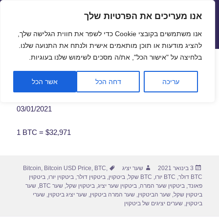
אנו מעריכים את הפרטיות שלך
שערי חליפין יציגים – שער יציג
אנו משתמשים בקובצי Cookie כדי לשפר את חווית הגלישה שלך,
תפריטים
ווידג'טים
להציג מודעות או תוכן מותאמים אישית ולנתח את התנועה שלנו.
פתח סרגל
בלחיצה על "אישור הכל", את/ה מסכים לשימוש שלנו בעוגיות.
שער ביטקוין לתאריך 03/01/2021
עריכה
דחה הכל
אשר הכל
03/01/2021
1 BTC = $32,971
פורסם
מחבר
תגיות
3 בינואר 2021
שער יציג
,
BTC
,
Bitcoin USD Price
,
Bitcoin
בתאריך
BTC דולר
,
BTC יורו
,
BTC שקל
,
ביטקוין
,
ביטקוין דולר
,
ביטקוין יורו
,
ביטקוין
פאונד
,
ביטקוין שער המרה
,
ביטקוין שער יציג
,
ביטקוין שקל
,
שער BTC
,
שער
ביטקוין שקל
,
שער הביטקוין
,
שער המרה ביטקוין
,
שער יציג ביטקוין
,
שערי
ביטקוין
,
שערים יציגים של ביטקוין