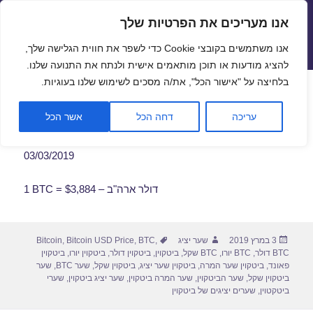
אנו מעריכים את הפרטיות שלך
שערי חליפין יציגים – שער יציג
אנו משתמשים בקובצי Cookie כדי לשפר את חווית הגלישה שלך,
תפריטים
ווידג'טים
להציג מודעות או תוכן מותאמים אישית ולנתח את התנועה שלנו.
פתח סרגל
בלחיצה על "אישור הכל", את/ה מסכים לשימוש שלנו בעוגיות.
שער ביטקוין לתאריך 03/03/2019
עריכה
דחה הכל
אשר הכל
03/03/2019
1 BTC = $3,884 – דולר ארה"ב
פורסם
מחבר
תגיות
3 במרץ 2019
שער יציג
,
BTC
,
Bitcoin USD Price
,
Bitcoin
בתאריך
BTC דולר
,
BTC יורו
,
BTC שקל
,
ביטקוין
,
ביטקוין דולר
,
ביטקוין יורו
,
ביטקוין
פאונד
,
ביטקוין שער המרה
,
ביטקוין שער יציג
,
ביטקוין שקל
,
שער BTC
,
שער
ביטקוין שקל
,
שער הביטקוין
,
שער המרה ביטקוין
,
שער יציג ביטקוין
,
שערי
ביטקטוין
,
שערים יציגים של ביטקוין