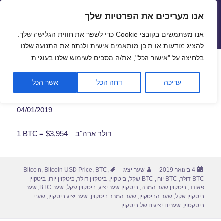
אנו מעריכים את הפרטיות שלך
שערי חליפין יציגים – שער יציג
אנו משתמשים בקובצי Cookie כדי לשפר את חווית הגלישה שלך,
תפריטים
ווידג'טים
להציג מודעות או תוכן מותאמים אישית ולנתח את התנועה שלנו.
פתח סרגל
בלחיצה על "אישור הכל", את/ה מסכים לשימוש שלנו בעוגיות.
שער ביטקוין לתאריך 04/01/2019
עריכה
דחה הכל
אשר הכל
04/01/2019
1 BTC = $3,954 – דולר ארה"ב
פורסם
מחבר
תגיות
4 בינואר 2019
שער יציג
,
BTC
,
Bitcoin USD Price
,
Bitcoin
בתאריך
BTC דולר
,
BTC יורו
,
BTC שקל
,
ביטקוין
,
ביטקוין דולר
,
ביטקוין יורו
,
ביטקוין
פאונד
,
ביטקוין שער המרה
,
ביטקוין שער יציג
,
ביטקוין שקל
,
שער BTC
,
שער
ביטקוין שקל
,
שער הביטקוין
,
שער המרה ביטקוין
,
שער יציג ביטקוין
,
שערי
ביטקטוין
,
שערים יציגים של ביטקוין