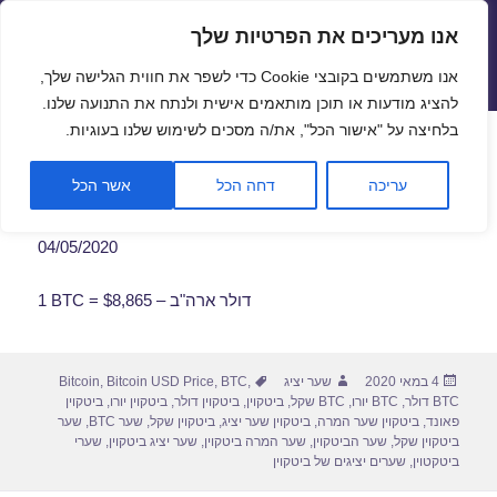
אנו מעריכים את הפרטיות שלך
שערי חליפין יציגים – שער יציג
אנו משתמשים בקובצי Cookie כדי לשפר את חווית הגלישה שלך,
תפריטים
ווידג'טים
להציג מודעות או תוכן מותאמים אישית ולנתח את התנועה שלנו.
פתח סרגל
בלחיצה על "אישור הכל", את/ה מסכים לשימוש שלנו בעוגיות.
שער ביטקוין לתאריך 04/05/2020
עריכה
דחה הכל
אשר הכל
04/05/2020
1 BTC = $8,865 – דולר ארה"ב
פורסם
מחבר
תגיות
4 במאי 2020
שער יציג
,
BTC
,
Bitcoin USD Price
,
Bitcoin
בתאריך
BTC דולר
,
BTC יורו
,
BTC שקל
,
ביטקוין
,
ביטקוין דולר
,
ביטקוין יורו
,
ביטקוין
פאונד
,
ביטקוין שער המרה
,
ביטקוין שער יציג
,
ביטקוין שקל
,
שער BTC
,
שער
ביטקוין שקל
,
שער הביטקוין
,
שער המרה ביטקוין
,
שער יציג ביטקוין
,
שערי
ביטקטוין
,
שערים יציגים של ביטקוין