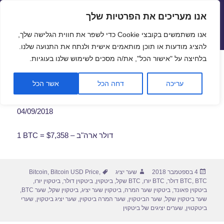
אנו מעריכים את הפרטיות שלך
שערי חליפין יציגים – שער יציג
אנו משתמשים בקובצי Cookie כדי לשפר את חווית הגלישה שלך,
תפריטים
ווידג'טים
להציג מודעות או תוכן מותאמים אישית ולנתח את התנועה שלנו.
פתח סרגל
בלחיצה על "אישור הכל", את/ה מסכים לשימוש שלנו בעוגיות.
שער ביטקוין לתאריך 04/09/2018
עריכה
דחה הכל
אשר הכל
04/09/2018
1 BTC = $7,358 – דולר ארה"ב
פורסם
מחבר
תגיות
4 בספטמבר 2018
שער יציג
,
Bitcoin USD Price
,
Bitcoin
בתאריך
BTC דולר
,
BTC
,
BTC יורו
,
BTC שקל
,
ביטקוין
,
ביטקוין דולר
,
ביטקוין יורו
,
ביטקוין פאונד
,
ביטקוין שער המרה
,
ביטקוין שער יציג
,
ביטקוין שקל
,
שער BTC
,
שער ביטקוין שקל
,
שער הביטקוין
,
שער המרה ביטקוין
,
שער יציג ביטקוין
,
שערי
ביטקטוין
,
שערים יציגים של ביטקוין