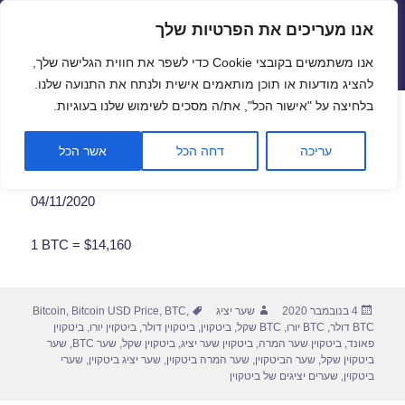
אנו מעריכים את הפרטיות שלך
שערי חליפין יציגים – שער יציג
אנו משתמשים בקובצי Cookie כדי לשפר את חווית הגלישה שלך,
תפריטים
ווידג'טים
להציג מודעות או תוכן מותאמים אישית ולנתח את התנועה שלנו.
פתח סרגל
בלחיצה על "אישור הכל", את/ה מסכים לשימוש שלנו בעוגיות.
שער ביטקוין לתאריך 04/11/2020
עריכה
דחה הכל
אשר הכל
04/11/2020
1 BTC = $14,160
פורסם
מחבר
תגיות
4 בנובמבר 2020
שער יציג
,
BTC
,
Bitcoin USD Price
,
Bitcoin
בתאריך
BTC דולר
,
BTC יורו
,
BTC שקל
,
ביטקוין
,
ביטקוין דולר
,
ביטקוין יורו
,
ביטקוין
פאונד
,
ביטקוין שער המרה
,
ביטקוין שער יציג
,
ביטקוין שקל
,
שער BTC
,
שער
ביטקוין שקל
,
שער הביטקוין
,
שער המרה ביטקוין
,
שער יציג ביטקוין
,
שערי
ביטקוין
,
שערים יציגים של ביטקוין