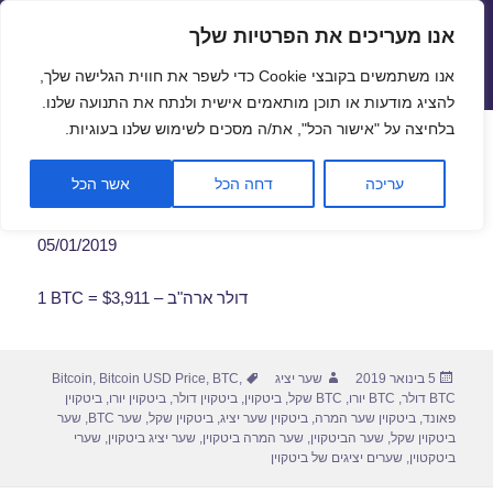
אנו מעריכים את הפרטיות שלך
שערי חליפין יציגים – שער יציג
אנו משתמשים בקובצי Cookie כדי לשפר את חווית הגלישה שלך,
תפריטים
ווידג'טים
להציג מודעות או תוכן מותאמים אישית ולנתח את התנועה שלנו.
פתח סרגל
בלחיצה על "אישור הכל", את/ה מסכים לשימוש שלנו בעוגיות.
שער ביטקוין לתאריך 05/01/2019
עריכה
דחה הכל
אשר הכל
05/01/2019
1 BTC = $3,911 – דולר ארה"ב
פורסם
מחבר
תגיות
5 בינואר 2019
שער יציג
,
BTC
,
Bitcoin USD Price
,
Bitcoin
בתאריך
BTC דולר
,
BTC יורו
,
BTC שקל
,
ביטקוין
,
ביטקוין דולר
,
ביטקוין יורו
,
ביטקוין
פאונד
,
ביטקוין שער המרה
,
ביטקוין שער יציג
,
ביטקוין שקל
,
שער BTC
,
שער
ביטקוין שקל
,
שער הביטקוין
,
שער המרה ביטקוין
,
שער יציג ביטקוין
,
שערי
ביטקטוין
,
שערים יציגים של ביטקוין