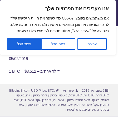
אנו מעריכים את הפרטיות שלך
שערי חליפין יציגים – שער יציג
אנו משתמשים בקובצי Cookie כדי לשפר את חווית הגלישה שלך,
תפריטים
ווידג'טים
להציג מודעות או תוכן מותאמים אישית ולנתח את התנועה שלנו.
פתח סרגל
בלחיצה על "אישור הכל", את/ה מסכים לשימוש שלנו בעוגיות.
שער ביטקוין לתאריך 05/02/2019
עריכה
דחה הכל
אשר הכל
05/02/2019
1 BTC = $3,512 – דולר ארה"ב
פורסם
מחבר
תגיות
5 בפברואר 2019
שער יציג
,
BTC
,
Bitcoin USD Price
,
Bitcoin
בתאריך
BTC דולר
,
BTC יורו
,
BTC שקל
,
ביטקוין
,
ביטקוין דולר
,
ביטקוין יורו
,
ביטקוין
פאונד
,
ביטקוין שער המרה
,
ביטקוין שער יציג
,
ביטקוין שקל
,
שער BTC
,
שער
ביטקוין שקל
,
שער הביטקוין
,
שער המרה ביטקוין
,
שער יציג ביטקוין
,
שערי
ביטקטוין
,
שערים יציגים של ביטקוין