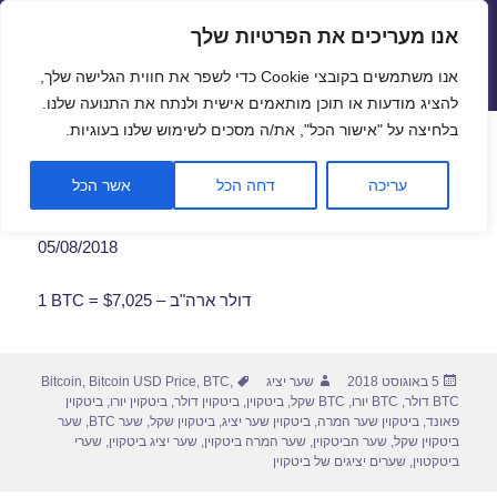
אנו מעריכים את הפרטיות שלך
שערי חליפין יציגים – שער יציג
אנו משתמשים בקובצי Cookie כדי לשפר את חווית הגלישה שלך,
תפריטים
ווידג'טים
להציג מודעות או תוכן מותאמים אישית ולנתח את התנועה שלנו.
פתח סרגל
בלחיצה על "אישור הכל", את/ה מסכים לשימוש שלנו בעוגיות.
שער ביטקוין לתאריך 05/08/2018
עריכה
דחה הכל
אשר הכל
05/08/2018
1 BTC = $7,025 – דולר ארה"ב
פורסם
מחבר
תגיות
5 באוגוסט 2018
שער יציג
,
BTC
,
Bitcoin USD Price
,
Bitcoin
בתאריך
BTC דולר
,
BTC יורו
,
BTC שקל
,
ביטקוין
,
ביטקוין דולר
,
ביטקוין יורו
,
ביטקוין
פאונד
,
ביטקוין שער המרה
,
ביטקוין שער יציג
,
ביטקוין שקל
,
שער BTC
,
שער
ביטקוין שקל
,
שער הביטקוין
,
שער המרה ביטקוין
,
שער יציג ביטקוין
,
שערי
ביטקטוין
,
שערים יציגים של ביטקוין