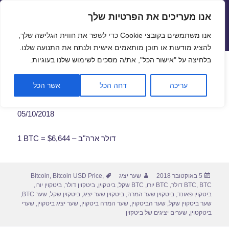
אנו מעריכים את הפרטיות שלך
שערי חליפין יציגים – שער יציג
אנו משתמשים בקובצי Cookie כדי לשפר את חווית הגלישה שלך,
תפריטים
ווידג'טים
להציג מודעות או תוכן מותאמים אישית ולנתח את התנועה שלנו.
פתח סרגל
בלחיצה על "אישור הכל", את/ה מסכים לשימוש שלנו בעוגיות.
שער ביטקוין לתאריך 05/10/2018
עריכה
דחה הכל
אשר הכל
05/10/2018
1 BTC = $6,644 – דולר ארה"ב
פורסם
מחבר
תגיות
5 באוקטובר 2018
שער יציג
,
Bitcoin USD Price
,
Bitcoin
בתאריך
BTC דולר
,
BTC
,
BTC יורו
,
BTC שקל
,
ביטקוין
,
ביטקוין דולר
,
ביטקוין יורו
,
ביטקוין פאונד
,
ביטקוין שער המרה
,
ביטקוין שער יציג
,
ביטקוין שקל
,
שער BTC
,
שער ביטקוין שקל
,
שער הביטקוין
,
שער המרה ביטקוין
,
שער יציג ביטקוין
,
שערי
ביטקטוין
,
שערים יציגים של ביטקוין