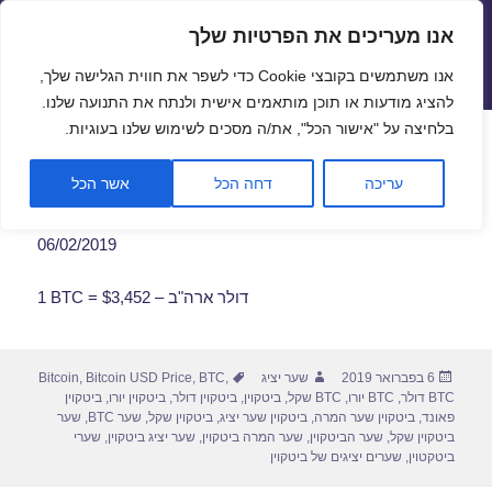
אנו מעריכים את הפרטיות שלך
שערי חליפין יציגים – שער יציג
אנו משתמשים בקובצי Cookie כדי לשפר את חווית הגלישה שלך,
תפריטים
ווידג'טים
להציג מודעות או תוכן מותאמים אישית ולנתח את התנועה שלנו.
פתח סרגל
בלחיצה על "אישור הכל", את/ה מסכים לשימוש שלנו בעוגיות.
שער ביטקוין לתאריך 06/02/2019
עריכה
דחה הכל
אשר הכל
06/02/2019
1 BTC = $3,452 – דולר ארה"ב
פורסם
מחבר
תגיות
6 בפברואר 2019
שער יציג
,
BTC
,
Bitcoin USD Price
,
Bitcoin
בתאריך
BTC דולר
,
BTC יורו
,
BTC שקל
,
ביטקוין
,
ביטקוין דולר
,
ביטקוין יורו
,
ביטקוין
פאונד
,
ביטקוין שער המרה
,
ביטקוין שער יציג
,
ביטקוין שקל
,
שער BTC
,
שער
ביטקוין שקל
,
שער הביטקוין
,
שער המרה ביטקוין
,
שער יציג ביטקוין
,
שערי
ביטקטוין
,
שערים יציגים של ביטקוין