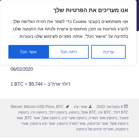
אנו מעריכים את הפרטיות שלך
שערי חליפין יציגים – שער יציג
אנו משתמשים בקובצי Cookie כדי לשפר את חווית הגלישה שלך,
תפריטים
ווידג'טים
להציג מודעות או תוכן מותאמים אישית ולנתח את התנועה שלנו.
פתח סרגל
בלחיצה על "אישור הכל", את/ה מסכים לשימוש שלנו בעוגיות.
שער ביטקוין לתאריך 06/02/2020
עריכה
דחה הכל
אשר הכל
06/02/2020
1 BTC = $9,744 – דולר ארה"ב
פורסם
מחבר
תגיות
6 בפברואר 2020
שער יציג
,
BTC
,
Bitcoin USD Price
,
Bitcoin
בתאריך
BTC דולר
,
BTC יורו
,
BTC שקל
,
ביטקוין
,
ביטקוין דולר
,
ביטקוין יורו
,
ביטקוין
פאונד
,
ביטקוין שער המרה
,
ביטקוין שער יציג
,
ביטקוין שקל
,
שער BTC
,
שער
ביטקוין שקל
,
שער הביטקוין
,
שער המרה ביטקוין
,
שער יציג ביטקוין
,
שערי
ביטקטוין
,
שערים יציגים של ביטקוין