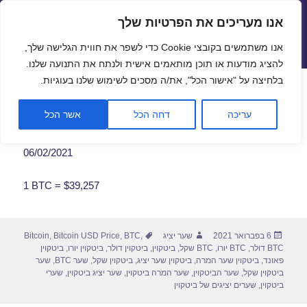
אנו מעריכים את הפרטיות שלך
שערי חליפין יציגים – שער יציג
אנו משתמשים בקובצי Cookie כדי לשפר את חווית הגלישה שלך,
תפריטים
ווידג'טים
להציג מודעות או תוכן מותאמים אישית ולנתח את התנועה שלנו.
פתח סרגל
בלחיצה על "אישור הכל", את/ה מסכים לשימוש שלנו בעוגיות.
שער ביטקוין לתאריך 06/02/2021
עריכה
דחה הכל
אשר הכל
06/02/2021
1 BTC = $39,257
פורסם
מחבר
תגיות
6 בפברואר 2021
שער יציג
,
BTC
,
Bitcoin USD Price
,
Bitcoin
בתאריך
BTC דולר
,
BTC יורו
,
BTC שקל
,
ביטקוין
,
ביטקוין דולר
,
ביטקוין יורו
,
ביטקוין
פאונד
,
ביטקוין שער המרה
,
ביטקוין שער יציג
,
ביטקוין שקל
,
שער BTC
,
שער
ביטקוין שקל
,
שער הביטקוין
,
שער המרה ביטקוין
,
שער יציג ביטקוין
,
שערי
ביטקוין
,
שערים יציגים של ביטקוין