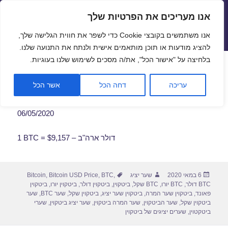
אנו מעריכים את הפרטיות שלך
שערי חליפין יציגים – שער יציג
אנו משתמשים בקובצי Cookie כדי לשפר את חווית הגלישה שלך,
תפריטים
ווידג'טים
להציג מודעות או תוכן מותאמים אישית ולנתח את התנועה שלנו.
פתח סרגל
בלחיצה על "אישור הכל", את/ה מסכים לשימוש שלנו בעוגיות.
שער ביטקוין לתאריך 06/05/2020
עריכה
דחה הכל
אשר הכל
06/05/2020
1 BTC = $9,157 – דולר ארה"ב
פורסם
מחבר
תגיות
6 במאי 2020
שער יציג
,
BTC
,
Bitcoin USD Price
,
Bitcoin
בתאריך
BTC דולר
,
BTC יורו
,
BTC שקל
,
ביטקוין
,
ביטקוין דולר
,
ביטקוין יורו
,
ביטקוין
פאונד
,
ביטקוין שער המרה
,
ביטקוין שער יציג
,
ביטקוין שקל
,
שער BTC
,
שער
ביטקוין שקל
,
שער הביטקוין
,
שער המרה ביטקוין
,
שער יציג ביטקוין
,
שערי
ביטקטוין
,
שערים יציגים של ביטקוין