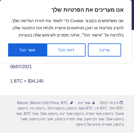
אנו מעריכים את הפרטיות שלך
שערי חליפין יציגים – שער יציג
אנו משתמשים בקובצי Cookie כדי לשפר את חווית הגלישה שלך,
תפריטים
ווידג'טים
להציג מודעות או תוכן מותאמים אישית ולנתח את התנועה שלנו.
פתח סרגל
בלחיצה על "אישור הכל", את/ה מסכים לשימוש שלנו בעוגיות.
שער ביטקוין לתאריך 06/07/2021
עריכה
דחה הכל
אשר הכל
06/07/2021
1 BTC = $34,140
פורסם
מחבר
תגיות
6 ביולי 2021
שער יציג
,
BTC
,
Bitcoin USD Price
,
Bitcoin
בתאריך
BTC דולר
,
BTC יורו
,
BTC שקל
,
ביטקוין
,
ביטקוין דולר
,
ביטקוין יורו
,
ביטקוין
פאונד
,
ביטקוין שער המרה
,
ביטקוין שער יציג
,
ביטקוין שקל
,
שער BTC
,
שער
ביטקוין שקל
,
שער הביטקוין
,
שער המרה ביטקוין
,
שער יציג ביטקוין
,
שערי
ביטקוין
,
שערים יציגים של ביטקוין