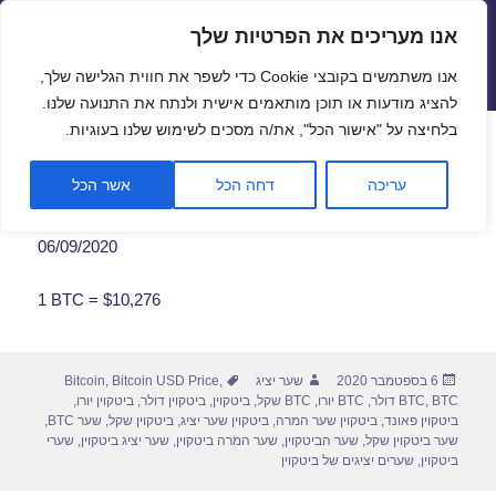
אנו מעריכים את הפרטיות שלך
שערי חליפין יציגים – שער יציג
אנו משתמשים בקובצי Cookie כדי לשפר את חווית הגלישה שלך,
תפריטים
ווידג'טים
להציג מודעות או תוכן מותאמים אישית ולנתח את התנועה שלנו.
פתח סרגל
בלחיצה על "אישור הכל", את/ה מסכים לשימוש שלנו בעוגיות.
שער ביטקוין לתאריך 06/09/2020
עריכה
דחה הכל
אשר הכל
06/09/2020
1 BTC = $10,276
פורסם
מחבר
תגיות
6 בספטמבר 2020
שער יציג
,
Bitcoin USD Price
,
Bitcoin
בתאריך
BTC דולר
,
BTC
,
BTC יורו
,
BTC שקל
,
ביטקוין
,
ביטקוין דולר
,
ביטקוין יורו
,
ביטקוין פאונד
,
ביטקוין שער המרה
,
ביטקוין שער יציג
,
ביטקוין שקל
,
שער BTC
,
שער ביטקוין שקל
,
שער הביטקוין
,
שער המרה ביטקוין
,
שער יציג ביטקוין
,
שערי
ביטקוין
,
שערים יציגים של ביטקוין