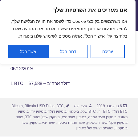
אנו מעריכים את הפרטיות שלך
שערי חליפין יציגים – שער יציג
אנו משתמשים בקובצי Cookie כדי לשפר את חווית הגלישה שלך,
תפריטים
ווידג'טים
להציג מודעות או תוכן מותאמים אישית ולנתח את התנועה שלנו.
פתח סרגל
בלחיצה על "אישור הכל", את/ה מסכים לשימוש שלנו בעוגיות.
שער ביטקוין לתאריך 06/12/2019
עריכה
דחה הכל
אשר הכל
06/12/2019
1 BTC = $7,588 – דולר ארה"ב
פורסם
מחבר
תגיות
6 בדצמבר 2019
שער יציג
,
BTC
,
Bitcoin USD Price
,
Bitcoin
בתאריך
BTC דולר
,
BTC יורו
,
BTC שקל
,
ביטקוין
,
ביטקוין דולר
,
ביטקוין יורו
,
ביטקוין
פאונד
,
ביטקוין שער המרה
,
ביטקוין שער יציג
,
ביטקוין שקל
,
שער BTC
,
שער
ביטקוין שקל
,
שער הביטקוין
,
שער המרה ביטקוין
,
שער יציג ביטקוין
,
שערי
ביטקטוין
,
שערים יציגים של ביטקוין