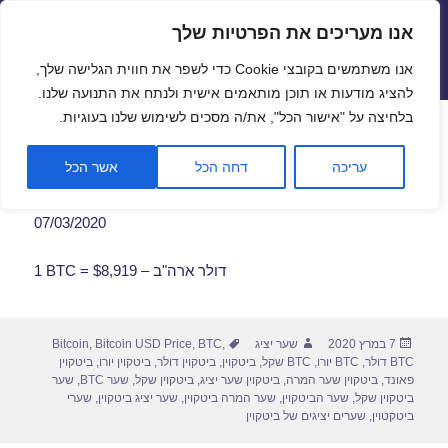
אנו מעריכים את הפרטיות שלך
שערי חליפין יציגים – שער יציג
אנו משתמשים בקובצי Cookie כדי לשפר את חווית הגלישה שלך,
תפריטים
ווידג'טים
להציג מודעות או תוכן מותאמים אישית ולנתח את התנועה שלנו.
פתח סרגל
בלחיצה על "אישור הכל", את/ה מסכים לשימוש שלנו בעוגיות.
שער ביטקוין לתאריך 07/03/2020
עריכה
דחה הכל
אשר הכל
07/03/2020
1 BTC = $8,919 – דולר ארה"ב
פורסם
מחבר
תגיות
7 במרץ 2020
שער יציג
,
BTC
,
Bitcoin USD Price
,
Bitcoin
בתאריך
BTC דולר
,
BTC יורו
,
BTC שקל
,
ביטקוין
,
ביטקוין דולר
,
ביטקוין יורו
,
ביטקוין
פאונד
,
ביטקוין שער המרה
,
ביטקוין שער יציג
,
ביטקוין שקל
,
שער BTC
,
שער
ביטקוין שקל
,
שער הביטקוין
,
שער המרה ביטקוין
,
שער יציג ביטקוין
,
שערי
ביטקטוין
,
שערים יציגים של ביטקוין