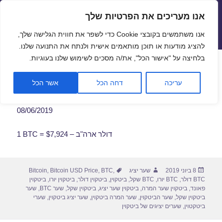
אנו מעריכים את הפרטיות שלך
שערי חליפין יציגים – שער יציג
אנו משתמשים בקובצי Cookie כדי לשפר את חווית הגלישה שלך,
תפריטים
ווידג'טים
להציג מודעות או תוכן מותאמים אישית ולנתח את התנועה שלנו.
פתח סרגל
בלחיצה על "אישור הכל", את/ה מסכים לשימוש שלנו בעוגיות.
שער ביטקוין לתאריך 08/06/2019
עריכה
דחה הכל
אשר הכל
08/06/2019
1 BTC = $7,924 – דולר ארה"ב
פורסם
מחבר
תגיות
8 ביוני 2019
שער יציג
,
BTC
,
Bitcoin USD Price
,
Bitcoin
בתאריך
BTC דולר
,
BTC יורו
,
BTC שקל
,
ביטקוין
,
ביטקוין דולר
,
ביטקוין יורו
,
ביטקוין
פאונד
,
ביטקוין שער המרה
,
ביטקוין שער יציג
,
ביטקוין שקל
,
שער BTC
,
שער
ביטקוין שקל
,
שער הביטקוין
,
שער המרה ביטקוין
,
שער יציג ביטקוין
,
שערי
ביטקטוין
,
שערים יציגים של ביטקוין