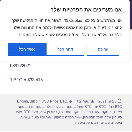
אנו מעריכים את הפרטיות שלך
שערי חליפין יציגים – שער יציג
אנו משתמשים בקובצי Cookie כדי לשפר את חווית הגלישה שלך,
תפריטים
ווידג'טים
להציג מודעות או תוכן מותאמים אישית ולנתח את התנועה שלנו.
פתח סרגל
בלחיצה על "אישור הכל", את/ה מסכים לשימוש שלנו בעוגיות.
שער ביטקוין לתאריך 08/06/2021
עריכה
דחה הכל
אשר הכל
08/06/2021
1 BTC = $33,415
פורסם
מחבר
תגיות
8 ביוני 2021
שער יציג
,
BTC
,
Bitcoin USD Price
,
Bitcoin
בתאריך
BTC דולר
,
BTC יורו
,
BTC שקל
,
ביטקוין
,
ביטקוין דולר
,
ביטקוין יורו
,
ביטקוין
פאונד
,
ביטקוין שער המרה
,
ביטקוין שער יציג
,
ביטקוין שקל
,
שער BTC
,
שער
ביטקוין שקל
,
שער הביטקוין
,
שער המרה ביטקוין
,
שער יציג ביטקוין
,
שערי
ביטקוין
,
שערים יציגים של ביטקוין