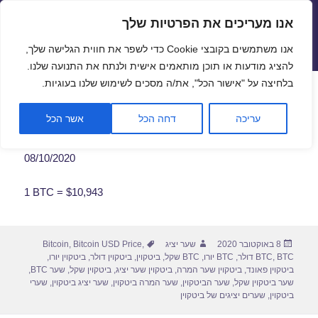
אנו מעריכים את הפרטיות שלך
שערי חליפין יציגים – שער יציג
אנו משתמשים בקובצי Cookie כדי לשפר את חווית הגלישה שלך,
תפריטים
ווידג'טים
להציג מודעות או תוכן מותאמים אישית ולנתח את התנועה שלנו.
פתח סרגל
בלחיצה על "אישור הכל", את/ה מסכים לשימוש שלנו בעוגיות.
שער ביטקוין לתאריך 08/10/2020
עריכה
דחה הכל
אשר הכל
08/10/2020
1 BTC = $10,943
פורסם
מחבר
תגיות
8 באוקטובר 2020
שער יציג
,
Bitcoin USD Price
,
Bitcoin
בתאריך
BTC דולר
,
BTC
,
BTC יורו
,
BTC שקל
,
ביטקוין
,
ביטקוין דולר
,
ביטקוין יורו
,
ביטקוין פאונד
,
ביטקוין שער המרה
,
ביטקוין שער יציג
,
ביטקוין שקל
,
שער BTC
,
שער ביטקוין שקל
,
שער הביטקוין
,
שער המרה ביטקוין
,
שער יציג ביטקוין
,
שערי
ביטקוין
,
שערים יציגים של ביטקוין