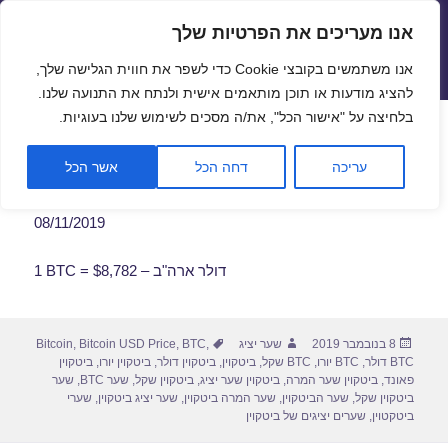
אנו מעריכים את הפרטיות שלך
שערי חליפין יציגים – שער יציג
אנו משתמשים בקובצי Cookie כדי לשפר את חווית הגלישה שלך,
תפריטים
ווידג'טים
להציג מודעות או תוכן מותאמים אישית ולנתח את התנועה שלנו.
פתח סרגל
בלחיצה על "אישור הכל", את/ה מסכים לשימוש שלנו בעוגיות.
שער ביטקוין לתאריך 08/11/2019
עריכה
דחה הכל
אשר הכל
08/11/2019
1 BTC = $8,782 – דולר ארה"ב
פורסם
מחבר
תגיות
8 בנובמבר 2019
שער יציג
,
BTC
,
Bitcoin USD Price
,
Bitcoin
בתאריך
BTC דולר
,
BTC יורו
,
BTC שקל
,
ביטקוין
,
ביטקוין דולר
,
ביטקוין יורו
,
ביטקוין
פאונד
,
ביטקוין שער המרה
,
ביטקוין שער יציג
,
ביטקוין שקל
,
שער BTC
,
שער
ביטקוין שקל
,
שער הביטקוין
,
שער המרה ביטקוין
,
שער יציג ביטקוין
,
שערי
ביטקטוין
,
שערים יציגים של ביטקוין