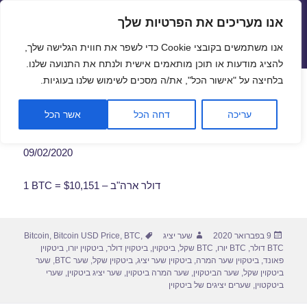
אנו מעריכים את הפרטיות שלך
שערי חליפין יציגים – שער יציג
אנו משתמשים בקובצי Cookie כדי לשפר את חווית הגלישה שלך,
תפריטים
ווידג'טים
להציג מודעות או תוכן מותאמים אישית ולנתח את התנועה שלנו.
פתח סרגל
בלחיצה על "אישור הכל", את/ה מסכים לשימוש שלנו בעוגיות.
שער ביטקוין לתאריך 09/02/2020
עריכה
דחה הכל
אשר הכל
09/02/2020
1 BTC = $10,151 – דולר ארה"ב
פורסם
מחבר
תגיות
9 בפברואר 2020
שער יציג
,
BTC
,
Bitcoin USD Price
,
Bitcoin
בתאריך
BTC דולר
,
BTC יורו
,
BTC שקל
,
ביטקוין
,
ביטקוין דולר
,
ביטקוין יורו
,
ביטקוין
פאונד
,
ביטקוין שער המרה
,
ביטקוין שער יציג
,
ביטקוין שקל
,
שער BTC
,
שער
ביטקוין שקל
,
שער הביטקוין
,
שער המרה ביטקוין
,
שער יציג ביטקוין
,
שערי
ביטקטוין
,
שערים יציגים של ביטקוין