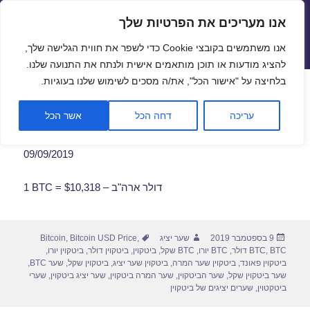
אנו מעריכים את הפרטיות שלך
שערי חליפין יציגים – שער יציג
אנו משתמשים בקובצי Cookie כדי לשפר את חווית הגלישה שלך,
תפריטים
ווידג'טים
להציג מודעות או תוכן מותאמים אישית ולנתח את התנועה שלנו.
פתח סרגל
בלחיצה על "אישור הכל", את/ה מסכים לשימוש שלנו בעוגיות.
שער ביטקוין לתאריך 09/09/2019
עריכה
דחה הכל
אשר הכל
09/09/2019
1 BTC = $10,318 – דולר ארה"ב
פורסם
מחבר
תגיות
9 בספטמבר 2019
שער יציג
,
Bitcoin USD Price
,
Bitcoin
בתאריך
BTC דולר
,
BTC
,
BTC יורו
,
BTC שקל
,
ביטקוין
,
ביטקוין דולר
,
ביטקוין יורו
,
ביטקוין פאונד
,
ביטקוין שער המרה
,
ביטקוין שער יציג
,
ביטקוין שקל
,
שער BTC
,
שער ביטקוין שקל
,
שער הביטקוין
,
שער המרה ביטקוין
,
שער יציג ביטקוין
,
שערי
ביטקטוין
,
שערים יציגים של ביטקוין