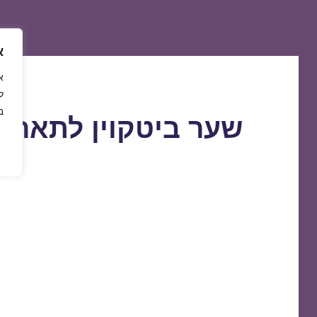
א
ל
ב
שער ביטקוין לתאריך 0/10/2018