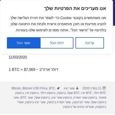
אנו מעריכים את הפרטיות שלך
שערי חליפין יציגים – שער יציג
אנו משתמשים בקובצי Cookie כדי לשפר את חווית הגלישה שלך,
תפריטים
ווידג'טים
להציג מודעות או תוכן מותאמים אישית ולנתח את התנועה שלנו.
פתח סרגל
בלחיצה על "אישור הכל", את/ה מסכים לשימוש שלנו בעוגיות.
שער ביטקוין לתאריך 11/03/2020
עריכה
דחה הכל
אשר הכל
11/03/2020
1 BTC = $7,969 – דולר ארה"ב
פורסם
מחבר
תגיות
11 במרץ 2020
שער יציג
,
BTC
,
Bitcoin USD Price
,
Bitcoin
בתאריך
BTC דולר
,
BTC יורו
,
BTC שקל
,
ביטקוין
,
ביטקוין דולר
,
ביטקוין יורו
,
ביטקוין
פאונד
,
ביטקוין שער המרה
,
ביטקוין שער יציג
,
ביטקוין שקל
,
שער BTC
,
שער
ביטקוין שקל
,
שער הביטקוין
,
שער המרה ביטקוין
,
שער יציג ביטקוין
,
שערי
ביטקטוין
,
שערים יציגים של ביטקוין