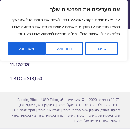
אנו מעריכים את הפרטיות שלך
שערי חליפין יציגים – שער יציג
אנו משתמשים בקובצי Cookie כדי לשפר את חווית הגלישה שלך,
תפריטים
ווידג'טים
להציג מודעות או תוכן מותאמים אישית ולנתח את התנועה שלנו.
פתח סרגל
בלחיצה על "אישור הכל", את/ה מסכים לשימוש שלנו בעוגיות.
שער ביטקוין לתאריך 11/12/2020
עריכה
דחה הכל
אשר הכל
11/12/2020
1 BTC = $18,050
פורסם
מחבר
תגיות
11 בדצמבר 2020
שער יציג
,
Bitcoin USD Price
,
Bitcoin
בתאריך
BTC דולר
,
BTC
,
BTC יורו
,
BTC שקל
,
ביטקוין
,
ביטקוין דולר
,
ביטקוין יורו
,
ביטקוין פאונד
,
ביטקוין שער המרה
,
ביטקוין שער יציג
,
ביטקוין שקל
,
שער BTC
,
שער ביטקוין שקל
,
שער הביטקוין
,
שער המרה ביטקוין
,
שער יציג ביטקוין
,
שערי
ביטקוין
,
שערים יציגים של ביטקוין