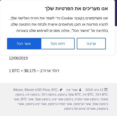
אנו מעריכים את הפרטיות שלך
שערי חליפין יציגים – שער יציג
אנו משתמשים בקובצי Cookie כדי לשפר את חווית הגלישה שלך,
תפריטים
ווידג'טים
להציג מודעות או תוכן מותאמים אישית ולנתח את התנועה שלנו.
פתח סרגל
בלחיצה על "אישור הכל", את/ה מסכים לשימוש שלנו בעוגיות.
שער ביטקוין לתאריך 12/06/2019
עריכה
דחה הכל
אשר הכל
12/06/2019
1 BTC = $8,175 – דולר ארה"ב
פורסם
מחבר
תגיות
12 ביוני 2019
שער יציג
,
BTC
,
Bitcoin USD Price
,
Bitcoin
בתאריך
BTC דולר
,
BTC יורו
,
BTC שקל
,
ביטקוין
,
ביטקוין דולר
,
ביטקוין יורו
,
ביטקוין
פאונד
,
ביטקוין שער המרה
,
ביטקוין שער יציג
,
ביטקוין שקל
,
שער BTC
,
שער
ביטקוין שקל
,
שער הביטקוין
,
שער המרה ביטקוין
,
שער יציג ביטקוין
,
שערי
ביטקטוין
,
שערים יציגים של ביטקוין