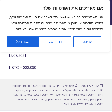
אנו מעריכים את הפרטיות שלך
שערי חליפין יציגים – שער יציג
אנו משתמשים בקובצי Cookie כדי לשפר את חווית הגלישה שלך,
תפריטים
ווידג'טים
להציג מודעות או תוכן מותאמים אישית ולנתח את התנועה שלנו.
פתח סרגל
בלחיצה על "אישור הכל", את/ה מסכים לשימוש שלנו בעוגיות.
שער ביטקוין לתאריך 12/07/2021
עריכה
דחה הכל
אשר הכל
12/07/2021
1 BTC = $33,090
פורסם
מחבר
תגיות
12 ביולי 2021
שער יציג
,
BTC
,
Bitcoin USD Price
,
Bitcoin
בתאריך
BTC דולר
,
BTC יורו
,
BTC שקל
,
ביטקוין
,
ביטקוין דולר
,
ביטקוין יורו
,
ביטקוין
פאונד
,
ביטקוין שער המרה
,
ביטקוין שער יציג
,
ביטקוין שקל
,
שער BTC
,
שער
ביטקוין שקל
,
שער הביטקוין
,
שער המרה ביטקוין
,
שער יציג ביטקוין
,
שערי
ביטקוין
,
שערים יציגים של ביטקוין