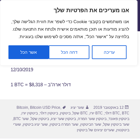
אנו מעריכים את הפרטיות שלך
שערי חליפין יציגים – שער יציג
אנו משתמשים בקובצי Cookie כדי לשפר את חווית הגלישה שלך,
תפריטים
ווידג'טים
להציג מודעות או תוכן מותאמים אישית ולנתח את התנועה שלנו.
פתח סרגל
בלחיצה על "אישור הכל", את/ה מסכים לשימוש שלנו בעוגיות.
שער ביטקוין לתאריך 12/10/2019
עריכה
דחה הכל
אשר הכל
12/10/2019
1 BTC = $8,318 – דולר ארה"ב
פורסם
מחבר
תגיות
12 באוקטובר 2019
שער יציג
,
Bitcoin USD Price
,
Bitcoin
בתאריך
BTC דולר
,
BTC
,
BTC יורו
,
BTC שקל
,
ביטקוין
,
ביטקוין דולר
,
ביטקוין יורו
,
ביטקוין פאונד
,
ביטקוין שער המרה
,
ביטקוין שער יציג
,
ביטקוין שקל
,
שער BTC
,
שער ביטקוין שקל
,
שער הביטקוין
,
שער המרה ביטקוין
,
שער יציג ביטקוין
,
שערי
ביטקטוין
,
שערים יציגים של ביטקוין