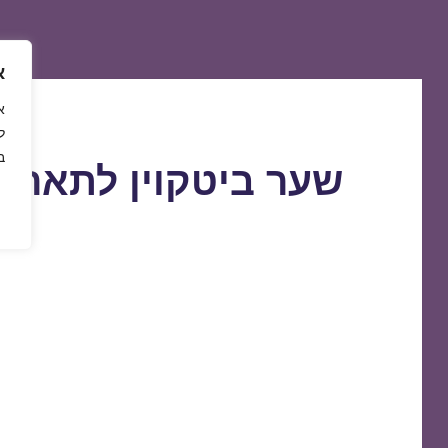
א
ל
ב
שער ביטקוין לתאריך 2/11/2018