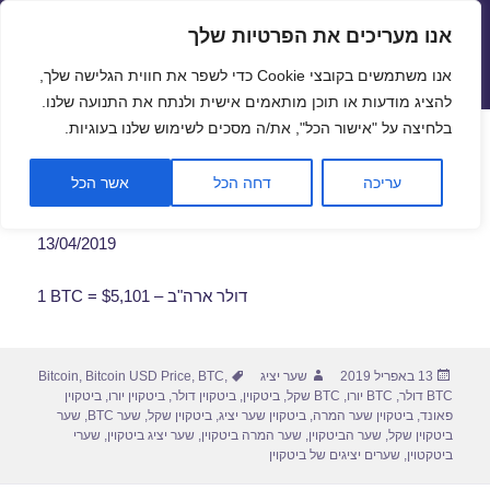
אנו מעריכים את הפרטיות שלך
שערי חליפין יציגים – שער יציג
אנו משתמשים בקובצי Cookie כדי לשפר את חווית הגלישה שלך,
תפריטים
ווידג'טים
להציג מודעות או תוכן מותאמים אישית ולנתח את התנועה שלנו.
פתח סרגל
בלחיצה על "אישור הכל", את/ה מסכים לשימוש שלנו בעוגיות.
שער ביטקוין לתאריך 13/04/2019
עריכה
דחה הכל
אשר הכל
13/04/2019
1 BTC = $5,101 – דולר ארה"ב
פורסם
מחבר
תגיות
13 באפריל 2019
שער יציג
,
BTC
,
Bitcoin USD Price
,
Bitcoin
בתאריך
BTC דולר
,
BTC יורו
,
BTC שקל
,
ביטקוין
,
ביטקוין דולר
,
ביטקוין יורו
,
ביטקוין
פאונד
,
ביטקוין שער המרה
,
ביטקוין שער יציג
,
ביטקוין שקל
,
שער BTC
,
שער
ביטקוין שקל
,
שער הביטקוין
,
שער המרה ביטקוין
,
שער יציג ביטקוין
,
שערי
ביטקטוין
,
שערים יציגים של ביטקוין